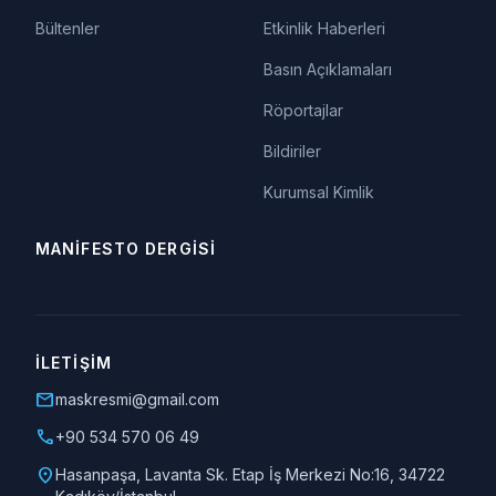
Bültenler
Etkinlik Haberleri
Basın Açıklamaları
Röportajlar
Bildiriler
Kurumsal Kimlik
MANIFESTO DERGISI
İLETIŞIM
mail
maskresmi@gmail.com
call
+90 534 570 06 49
location_on
Hasanpaşa, Lavanta Sk. Etap İş Merkezi No:16, 34722