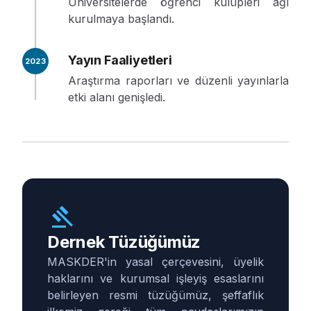
Üniversitelerde öğrenci kulüpleri ağı
kurulmaya başlandı.
Yayın Faaliyetleri
2023
Araştırma raporları ve düzenli yayınlarla
etki alanı genişledi.
gavel
Dernek Tüzüğümüz
MASKDER'in yasal çerçevesini, üyelik
haklarını ve kurumsal işleyiş esaslarını
belirleyen resmi tüzüğümüz, şeffaflık