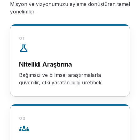
Misyon ve vizyonumuzu eyleme dönüştüren temel
yönelimler.
01
science
Nitelikli Araştırma
Bağımsız ve bilimsel araştırmalarla
güvenilir, etki yaratan bilgi üretmek.
02
groups_3